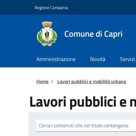
Salta al contenuto principale
Skip to footer content
Regione Campania
Comune di Capri
Amministrazione
Novità
Servizi
Briciole di pane
Home
/
Lavori pubblici e mobilità urbana
Lavori pubblici e 
Cerca i contenuti che nel titolo contengono: