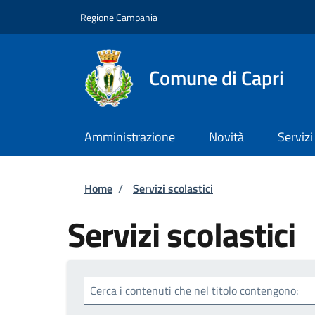
Salta al contenuto principale
Skip to footer content
Regione Campania
Comune di Capri
Amministrazione
Novità
Servizi
Briciole di pane
Home
/
Servizi scolastici
Servizi scolastici
Cerca i contenuti che nel titolo contengono: