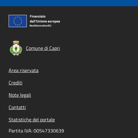
Comune di Capri
Footer menu
Area riservata
Crediti
Note legali
Contatti
Statistiche del portale
Partita IVA: 00547330639