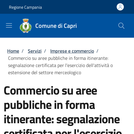
Salta al contenuto principale
Skip to footer content
Regione Campania
Comune di Capri
Briciole di pane
Home
/
Servizi
/
Imprese e commercio
/
Commercio su aree pubbliche in forma itinerante:
segnalazione certificata per l'esercizio dell'attività o
estensione del settore merceologico
Commercio su aree
pubbliche in forma
itinerante: segnalazione
certificata per l'esercizio