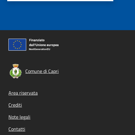
Comune di Capri
Footer menu
Area riservata
Crediti
Note legali
Contatti