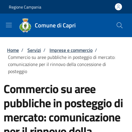
Salta al contenuto principale
Skip to footer content
Regione Campania
Comune di Capri
Briciole di pane
Home
/
Servizi
/
Imprese e commercio
/
Commercio su aree pubbliche in posteggio di mercato:
comunicazione per il rinnovo della concessione di
posteggio
Commercio su aree
pubbliche in posteggio di
mercato: comunicazione
per il rinnovo della