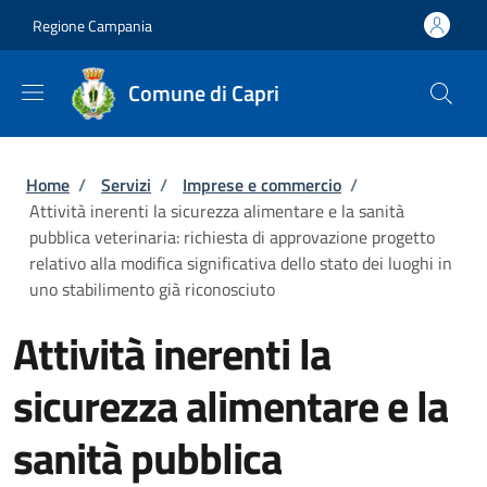
Salta al contenuto principale
Skip to footer content
Regione Campania
Comune di Capri
Briciole di pane
Home
/
Servizi
/
Imprese e commercio
/
Attività inerenti la sicurezza alimentare e la sanità
pubblica veterinaria: richiesta di approvazione progetto
relativo alla modifica significativa dello stato dei luoghi in
uno stabilimento già riconosciuto
Attività inerenti la
sicurezza alimentare e la
sanità pubblica