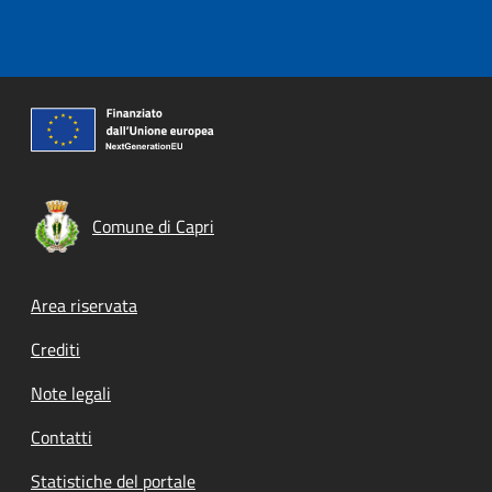
Comune di Capri
Footer menu
Area riservata
Crediti
Note legali
Contatti
Statistiche del portale