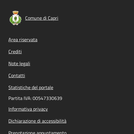
Comune di Capri
Footer menu
Area riservata
Crediti
Note legali
Contatti
Statistiche del portale
Partita IVA: 00547330639
Informativa privacy
Dichiarazione di accessibilità
Prenotazione appuntamento