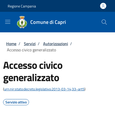
Salta al contenuto principale
Skip to footer content
Regione Campania
Comune di Capri
Briciole di pane
Home
/
Servizi
/
Autorizzazioni
/
Accesso civico generalizzato
Accesso civico
generalizzato
(
urn:nir:stato:decreto.legislativo:2013-03-14;33~art5
)
Servizio attivo