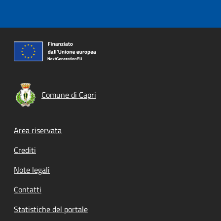
Comune di Capri
Footer menu
Area riservata
Crediti
Note legali
Contatti
Statistiche del portale