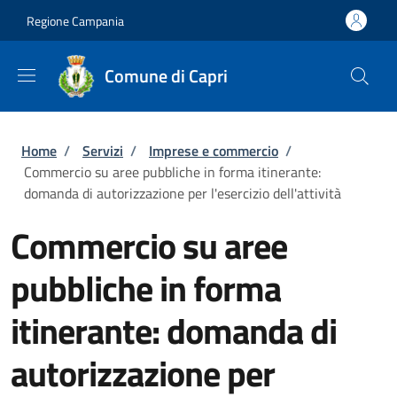
Salta al contenuto principale
Skip to footer content
Regione Campania
Comune di Capri
Briciole di pane
Home
/
Servizi
/
Imprese e commercio
/
Commercio su aree pubbliche in forma itinerante:
domanda di autorizzazione per l'esercizio dell'attività
Commercio su aree
pubbliche in forma
itinerante: domanda di
autorizzazione per