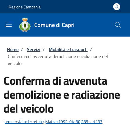
Salta al contenuto principale
Skip to footer content
Regione Campania
Comune di Capri
Briciole di pane
Home
/
Servizi
/
Mobilità e trasporti
/
Conferma di avvenuta demolizione e radiazione del
veicolo
Conferma di avvenuta
demolizione e radiazione
del veicolo
(
urn:nir:stato:decreto.legislativo:1992-04-30;285~art193
)