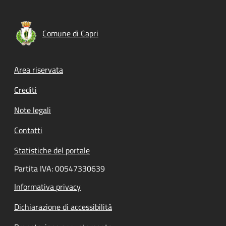
Comune di Capri
Footer menu
Area riservata
Crediti
Note legali
Contatti
Statistiche del portale
Partita IVA: 00547330639
Informativa privacy
Dichiarazione di accessibilità