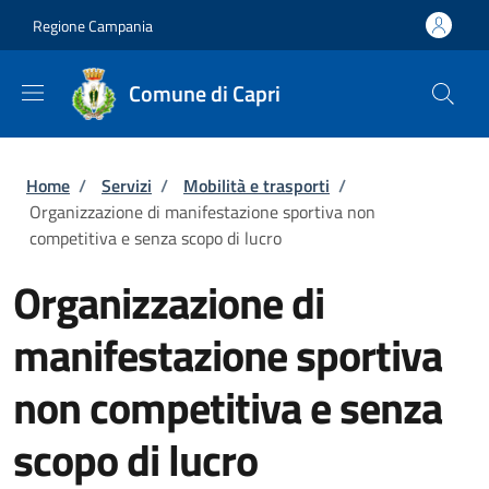
Salta al contenuto principale
Skip to footer content
Regione Campania
Comune di Capri
Briciole di pane
Home
/
Servizi
/
Mobilità e trasporti
/
Organizzazione di manifestazione sportiva non
competitiva e senza scopo di lucro
Organizzazione di
manifestazione sportiva
non competitiva e senza
scopo di lucro