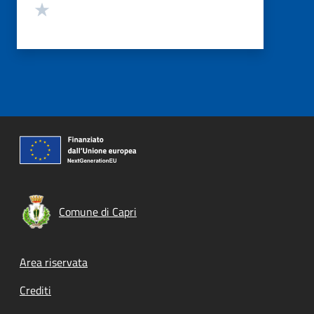
Valuta 1 stelle su 5
Comune di Capri
Footer menu
Area riservata
Crediti