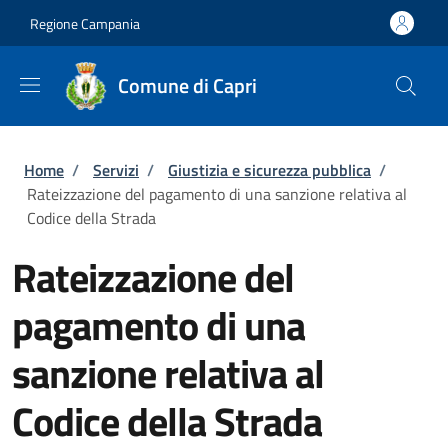
Salta al contenuto principale
Skip to footer content
Regione Campania
Comune di Capri
Briciole di pane
Home
/
Servizi
/
Giustizia e sicurezza pubblica
/
Rateizzazione del pagamento di una sanzione relativa al
Codice della Strada
Rateizzazione del
pagamento di una
sanzione relativa al
Codice della Strada